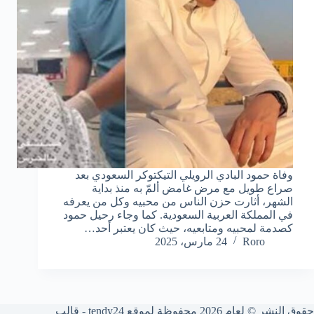
وفاة حمود البادي الرويلي التيكتوكر السعودي بعد
صراع طويل مع مرض غامض ألمّ به منذ بداية
الشهر، أثارت حزن الناس من محبيه وكل من يعرفه
في المملكة العربية السعودية. كما وجاء رحيل حمود
كصدمة لمحبيه ومتابعيه، حيث كان يعتبر أحد…
Roro
24 مارس، 2025
حقوق النشر © لعام 2026 محفوظة لموقع tendy24 - قالب